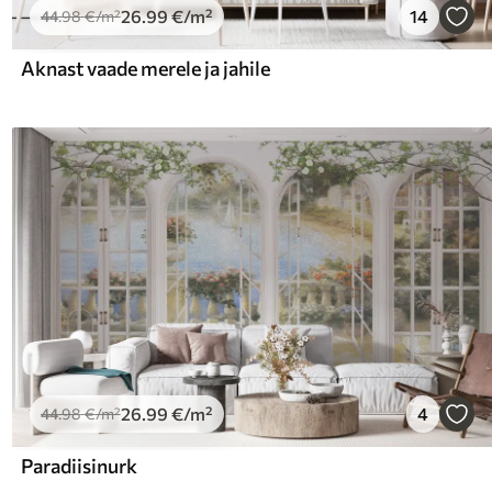
26
.99
€
/m²
14
44
.98
€
/m²
Aknast vaade merele ja jahile
26
.99
€
/m²
4
44
.98
€
/m²
Paradiisinurk