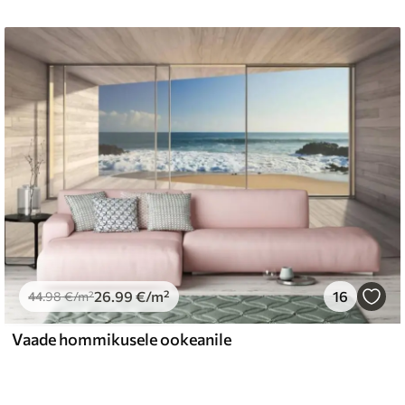
26
.99
€
/m²
16
44
.98
€
/m²
Vaade hommikusele ookeanile