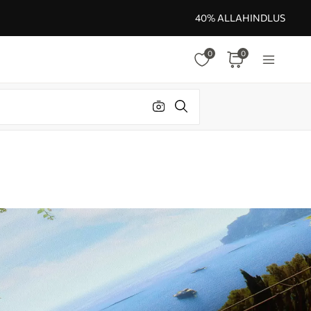
40% ALLAHINDLUS
0
0