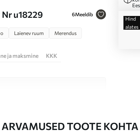
Ees
v Nr u18229
6
Meeldib
Hind
alates
no
Laienev ruum
Merendus
ne ja maksmine
KKK
erjali vahel, mis sobivad erinevatele ruumidele
te allpool või kohandamise käigus.
ARVAMUSED TOOTE KOHTA