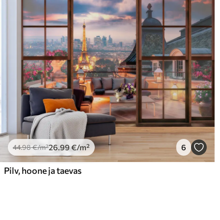
26
.99
€
/m²
6
44
.98
€
/m²
Pilv, hoone ja taevas