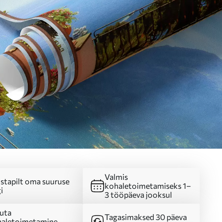
Valmis
stapilt oma suuruse
kohaletoimetamiseks 1–
i
3 tööpäeva jooksul
uta
Tagasimaksed 30 päeva
aletoimetamine