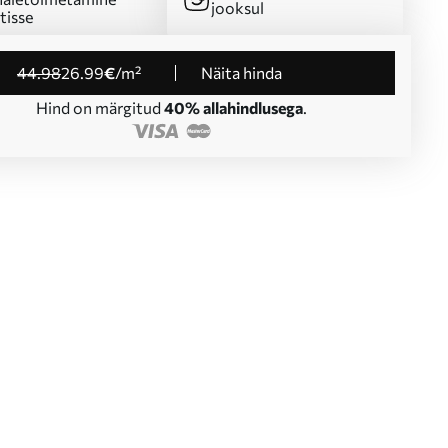
jooksul
tisse
44
.98
26
.99
€
/m²
Näita hinda
Hind on märgitud
40% allahindlusega
.