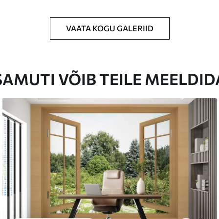
VAATA KOGU GALERIID
ud suuruses, lõigatud ühesuguste ribadena,
SAMUTI VÕIB TEILE MEELDID
tapeediliimi.
ada pehme käsnaga. Lakkviimistlusega tapeedid
emium
67
34
.00
€
/m²