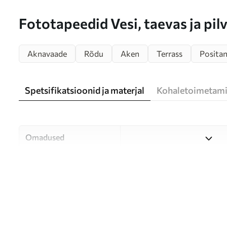
Fototapeedid Vesi, taevas ja pil
Aknavaade
Rõdu
Aken
Terrass
Posita
Spetsifikatsioonid ja materjal
Kohaletoimetami
Omadused
Materjal
Valige kolme kvaliteetse mat
ja eelarvele. Lisateavet leia
Autor
UWALLS
Artikli number
u18229