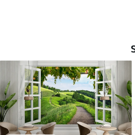
Lõpetamine
Poolmatt.
Tootmine
Pilt trükitakse teie määrat
mille laius on kuni 50 cm.
Lisaks
Võite lisada lakikihti ja/või 
Puhastamine
Tapeeti saab õrnalt puhast
võib puhastada veega.
Rakendusmeetod
Suurepärane rakendus
Saadaolevad materjalid
Standard
Pr
44
.98
56
.
26
.99
€
/m²