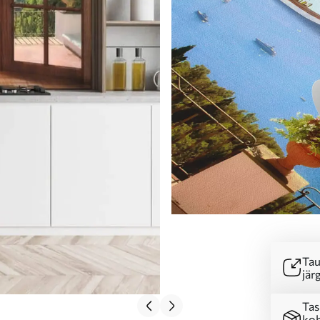
Tau
järg
Tas
koh