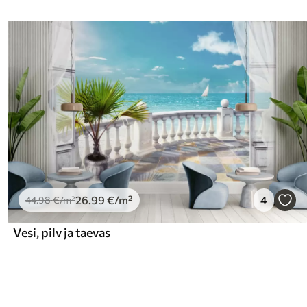
26
.99
€
/m²
4
44
.98
€
/m²
Vesi, pilv ja taevas