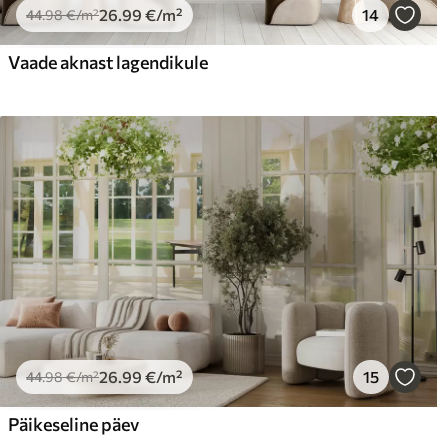
26
.99
€
/m²
14
44
.98
€
/m²
Premium vinüül
Pee
Vaade aknast lagendikule
65
.00
81
.
39
.00
€
/m²
26
.99
€
/m²
15
44
.98
€
/m²
Päikeseline päev