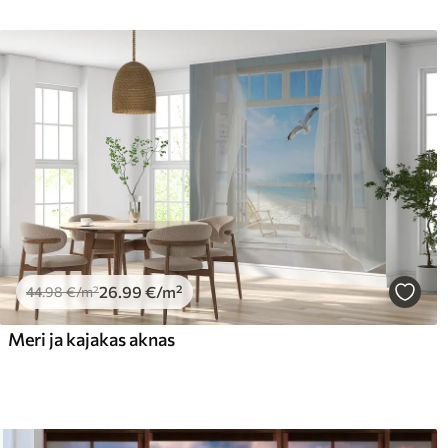
26
.99
€
/m²
44
.98
€
/m²
Meri ja kajakas aknas