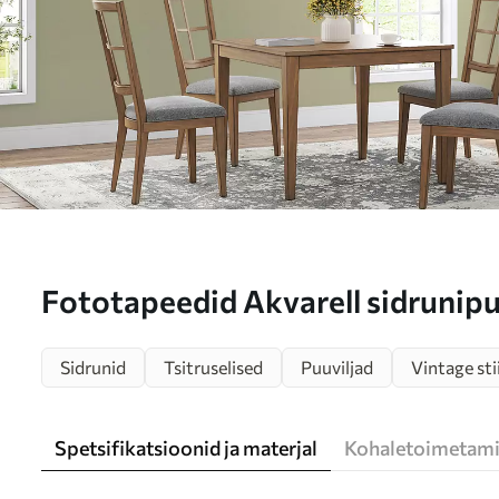
Fototapeedid Akvarell sidrunip
u97599
Sidrunid
Tsitruselised
Puuviljad
Vintage stii
Spetsifikatsioonid ja materjal
Kohaletoimetami