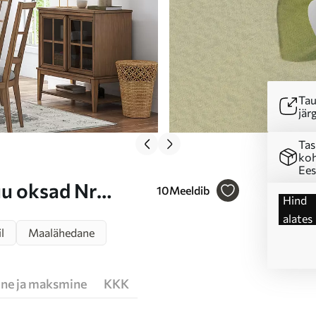
Tau
järg
Tas
koh
Ees
uu oksad Nr
10
Meeldib
Hind
alates
l
Maalähedane
ne ja maksmine
KKK