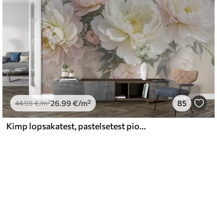
26
.99
€
/m²
85
44
.98
€
/m²
Kimp lopsakatest, pastelsetest pioonidest ja muudest lilledest pehmel, hägustatud taustal