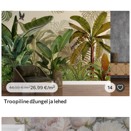
26
.99
€
/m²
14
44
.98
€
/m²
Troopiline džungel ja lehed