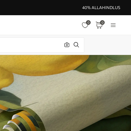
40% ALLAHINDLUS
0
0