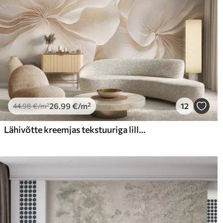
26
.99
€
/m²
12
44
.98
€
/m²
Lähivõtte kreemjas tekstuuriga lilledest, millel on õrnad, voolavad kroonlehed, mis loovad pehme, elegantse ja tekstuurse lillekompositsiooni