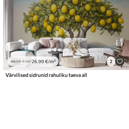
26
.99
€
/m²
2
44
.98
€
/m²
Värvilised sidrunid rahuliku taeva all