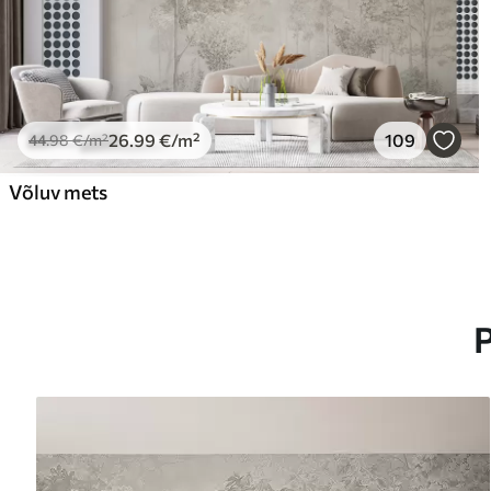
26
.99
€
/m²
109
44
.98
€
/m²
Võluv mets