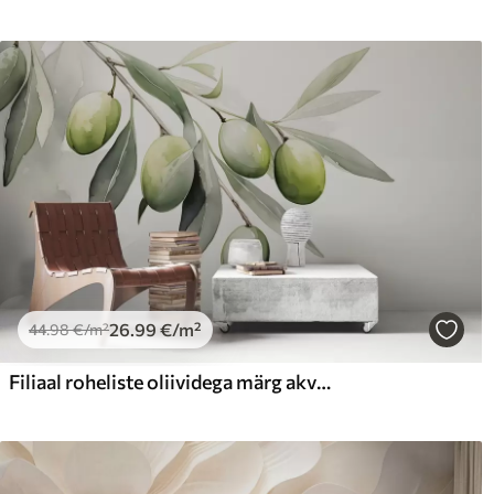
26
.99
€
/m²
44
.98
€
/m²
Filiaal roheliste oliividega märg akvarell