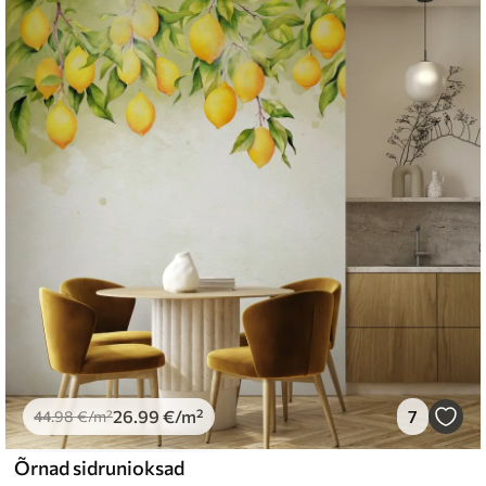
emium
67
34
.00
€
/m²
l and Stick
67
49
.00
€
/m²
26
.99
€
/m²
7
44
.98
€
/m²
Õrnad sidrunioksad