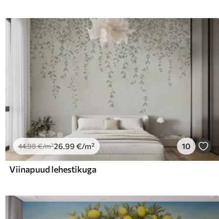
26
.99
€
/m²
10
44
.98
€
/m²
Viinapuud lehestikuga