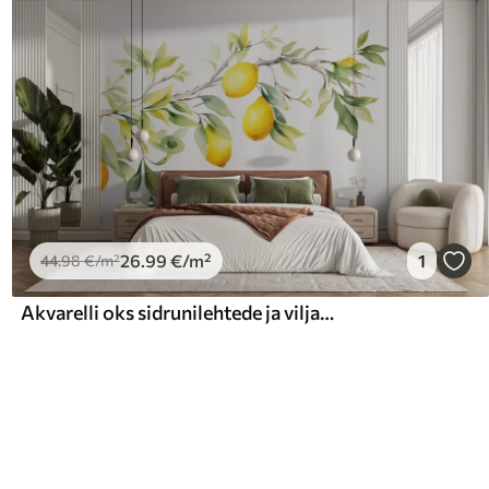
26
.99
€
/m²
1
44
.98
€
/m²
Akvarelli oks sidrunilehtede ja viljadega