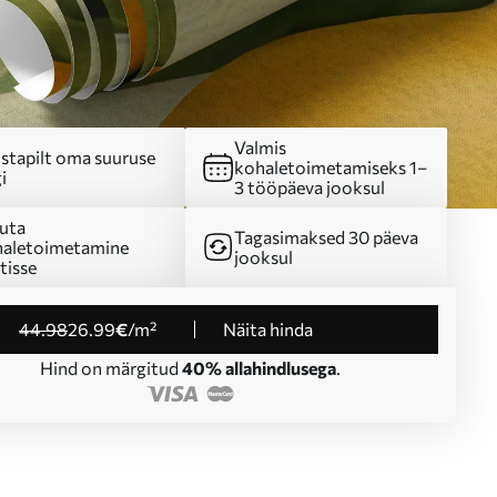
Valmis
stapilt oma suuruse
kohaletoimetamiseks 1–
i
3 tööpäeva jooksul
uta
Tagasimaksed 30 päeva
aletoimetamine
jooksul
tisse
44
.98
26
.99
€
/m²
Näita hinda
Hind on märgitud
40% allahindlusega
.