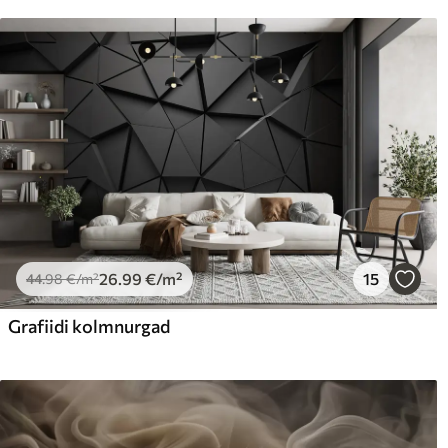
26
.99
€
/m²
15
44
.98
€
/m²
Grafiidi kolmnurgad