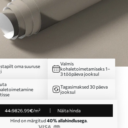
Valmis
stapilt oma suuruse
kohaletoimetamiseks 1–
i
3 tööpäeva jooksul
uta
Tagasimaksed 30 päeva
aletoimetamine
jooksul
tisse
44
.98
26
.99
€
/m²
Näita hinda
Hind on märgitud
40% allahindlusega
.