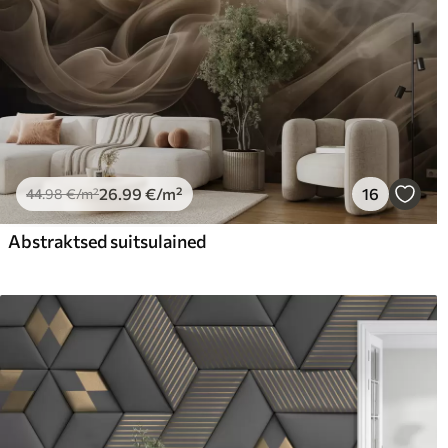
26
.99
€
/m²
16
44
.98
€
/m²
Abstraktsed suitsulained