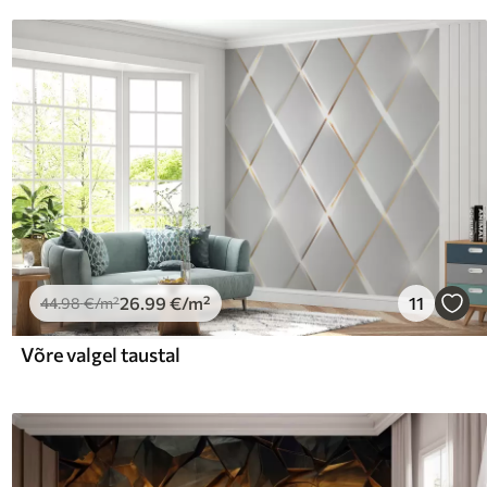
26
.99
€
/m²
11
44
.98
€
/m²
Võre valgel taustal