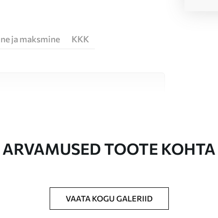
ne ja maksmine
KKK
erjali vahel, mis sobivad erinevatele ruumidele
te allpool või kohandamise käigus.
ARVAMUSED TOOTE KOHTA
ud suuruses, lõigatud ühesuguste ribadena,
VAATA KOGU GALERIID