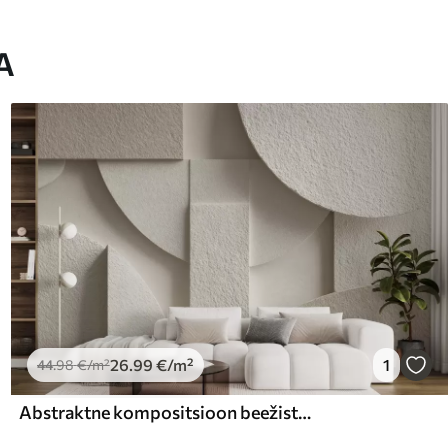
A
26
.99
€
/m²
1
44
.98
€
/m²
Abstraktne kompositsioon beežist geomeetrilistest kujunditest