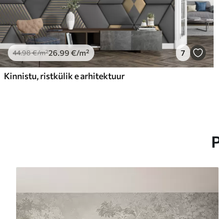
26
.99
€
/m²
7
44
.98
€
/m²
Kinnistu, ristkülik e arhitektuur