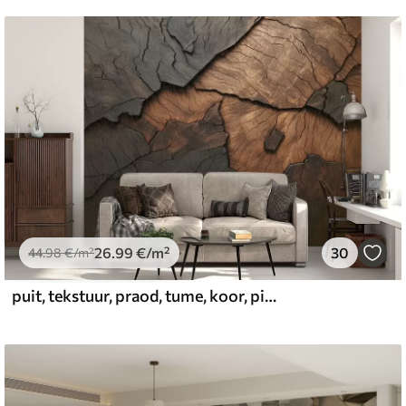
26
.99
€
/m²
30
44
.98
€
/m²
puit, tekstuur, praod, tume, koor, pind