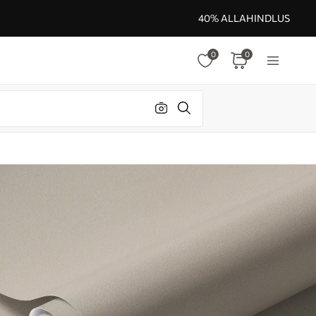
40% ALLAHINDLUS
0
0