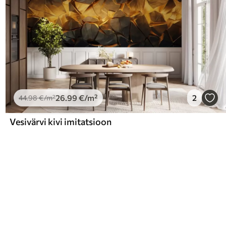
26
.99
€
/m²
2
44
.98
€
/m²
Vesivärvi kivi imitatsioon