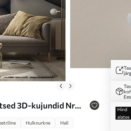
Tau
järg
Tas
koh
Ees
tsed 3D-kujundid Nr
Hind
alates
triline
Hulknurkne
Hall