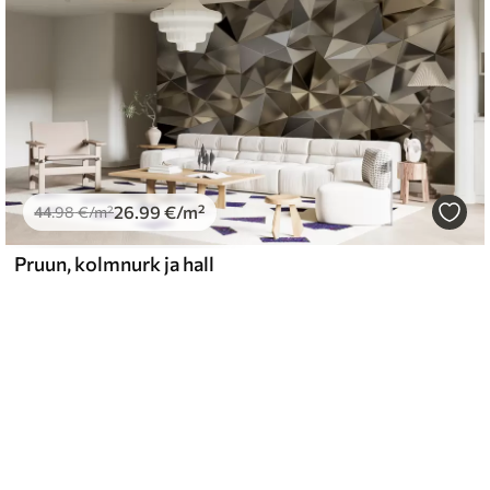
26
.99
€
/m²
44
.98
€
/m²
Pruun, kolmnurk ja hall