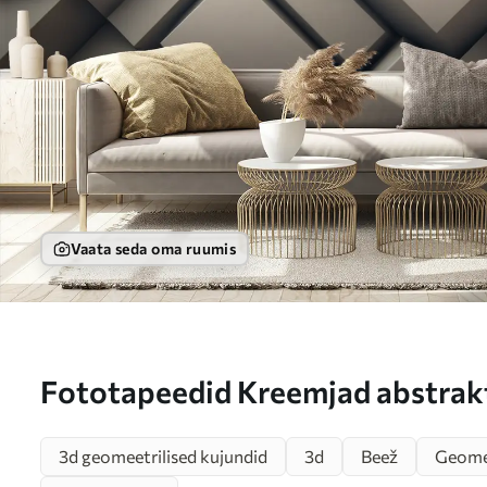
Vaata seda oma ruumis
Fototapeedid Kreemjad abstrak
u94719
3d geomeetrilised kujundid
3d
Beež
Geomee