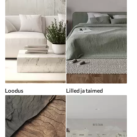
Loodus
Lilled ja taimed