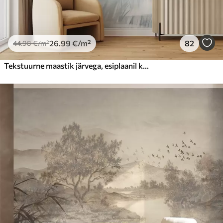
26
.99
€
/m²
82
44
.98
€
/m²
Tekstuurne maastik järvega, esiplaanil kõrge rohi, pehme sinine ja pruun, rahulik vesi, puud kauguses puud