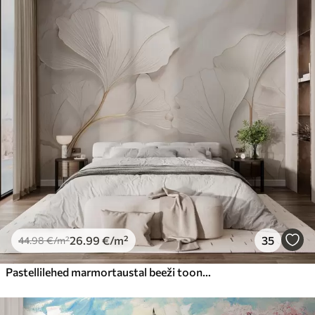
26
.99
€
/m²
35
44
.98
€
/m²
Pastellilehed marmortaustal beeži toonides