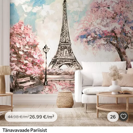
26
.99
€
/m²
26
44
.98
€
/m²
Tänavavaade Pariisist