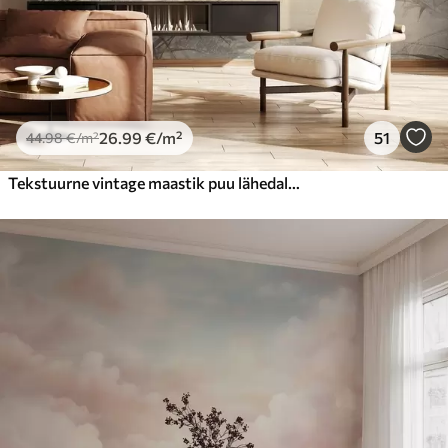
26
.99
€
/m²
51
44
.98
€
/m²
Tekstuurne vintage maastik puu lähedal jõe ja pilvine taevas, loodus kunsti seepia toonides