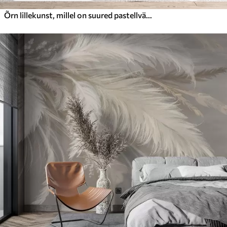
Õrn lillekunst, millel on suured pastellvärvi lilled, mille kroonlehed on läbipaistvad, pehmed varred ja õrnalt hajutatud taustaga