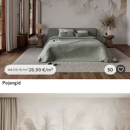
26
.99
€
/m²
50
44
.98
€
/m²
Pojengid