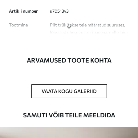
Artikli number
u70513v3
Tootmine
Pilt trükitakse teie määratud suuruses,
lõigatud ühesuguste ribadena, mille laius
on kuni 50 cm.
Lisaks
Võite lisada lakikihti ja/või tapeediliimi.
ARVAMUSED TOOTE KOHTA
Puhastamine
Tapeeti saab õrnalt puhastada pehme
käsnaga. Lakkviimistlusega tapeedid
võib puhastada veega.
VAATA KOGU GALERIID
Rakendusmeetod
Suurepärane rakendus
SAMUTI VÕIB TEILE MEELDIDA
Saadaolevad materjalid
Standard