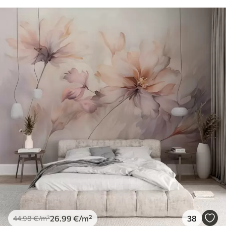
26
.99
€
/m²
38
44
.98
€
/m²