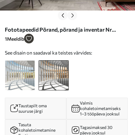
Fototapeedid Põrand, põrand ja inventar Nr
u70513v3
1
Meeldib
See disain on saadaval ka teistes värvides:
Valmis
Taustapilt oma
kohaletoimetamiseks
suuruse järgi
1–3 tööpäeva jooksul
Tasuta
Tagasimaksed 30
kohaletoimetamine
päeva jooksul