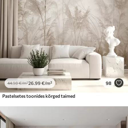
26
.99
€
/m²
98
44
.98
€
/m²
Pastelsetes toonides kõrged taimed