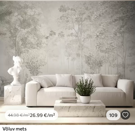
44
.98
26
.99
€
/m²
Premium
56
.67
34
.00
€
/m²
Premium vinüül
65
.00
39
.00
€
/m²
Peel and Stick
81
.67
49
.00
€
/m²
26
.99
€
/m²
109
44
.98
€
/m²
Võluv mets