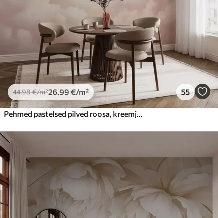
26
.99
€
/m²
55
44
.98
€
/m²
Pehmed pastelsed pilved roosa, kreemja ja sinise toonides