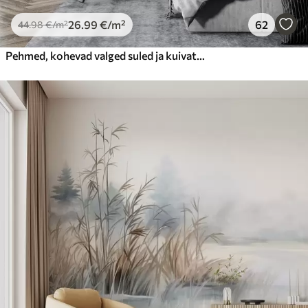
26
.99
€
/m²
62
44
.98
€
/m²
Pehmed, kohevad valged suled ja kuivatatud lilled neutraalsel pastellbeežil taustal