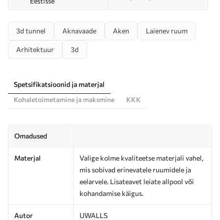
Eestisse
3d tunnel
Aknavaade
Aken
Laienev ruum
Arhitektuur
3d
Spetsifikatsioonid ja materjal
Kohaletoimetamine ja maksmine
KKK
Omadused
Materjal
Valige kolme kvaliteetse materjali vahel,
mis sobivad erinevatele ruumidele ja
eelarvele. Lisateavet leiate allpool või
kohandamise käigus.
Autor
UWALLS