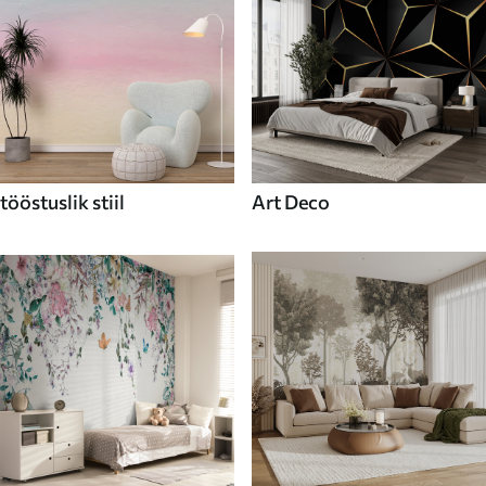
tööstuslik stiil
Art Deco