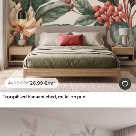
26
.99
€
/m²
44
.98
€
/m²
Troopilised banaanilehed, millel on punaste kohvimarjade kobarad, akvarellistiilis