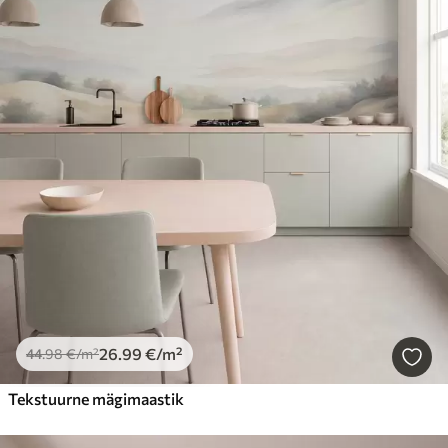
26
.99
€
/m²
44
.98
€
/m²
Tekstuurne mägimaastik