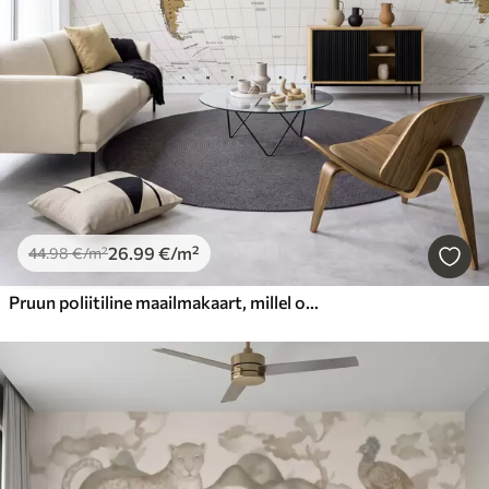
26
.99
€
/m²
44
.98
€
/m²
Pruun poliitiline maailmakaart, millel on lipud ja ingliskeelsed nimetused