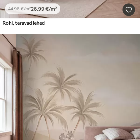
26
.99
€
/m²
44
.98
€
/m²
Rohi, teravad lehed