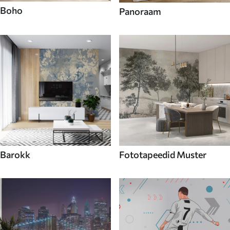
Boho
Panoraam
Barokk
Fototapeedid Muster