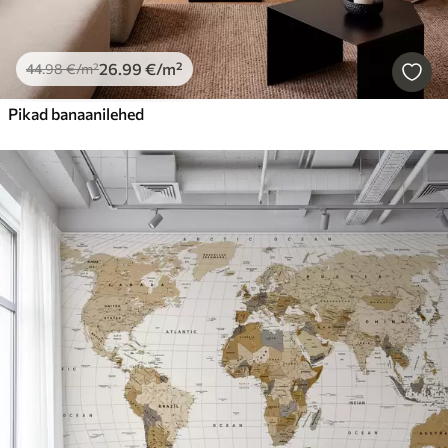
26
.99
€
/m²
44
.98
€
/m²
Pikad banaanilehed