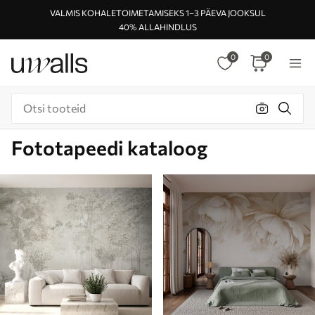
VALMIS KOHALETOIMETAMISEKS 1–3 PÄEVA JOOKSUL
40% ALLAHINDLUS
0
0
Fototapeedi kataloog