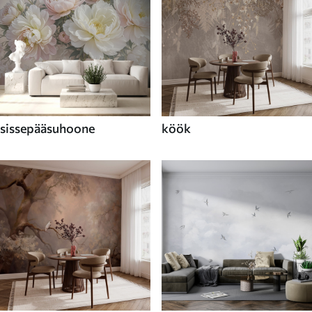
sissepääsuhoone
köök