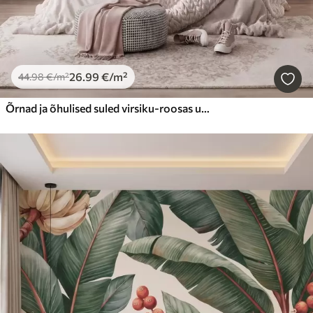
26
.99
€
/m²
44
.98
€
/m²
Õrnad ja õhulised suled virsiku-roosas udus, millel on läige