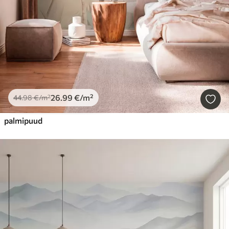
26
.99
€
/m²
44
.98
€
/m²
palmipuud