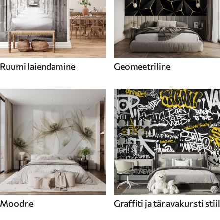
Ruumi laiendamine
Geomeetriline
Moodne
Graffiti ja tänavakunsti stiil