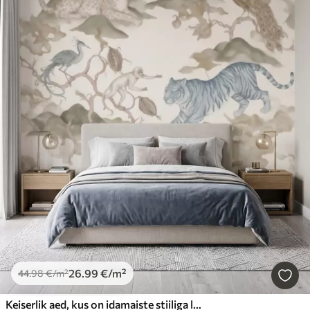
26
.99
€
/m²
44
.98
€
/m²
Keiserlik aed, kus on idamaiste stiiliga loomad – ahv, leopard, tiiger, paabulind ja kurg