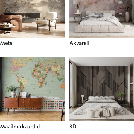
Mets
Akvarell
Maailma kaardid
3D