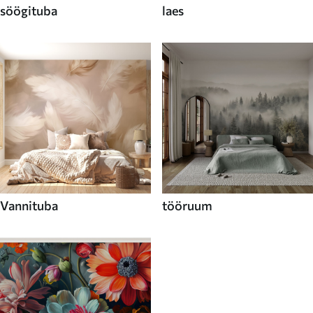
söögituba
laes
Vannituba
tööruum