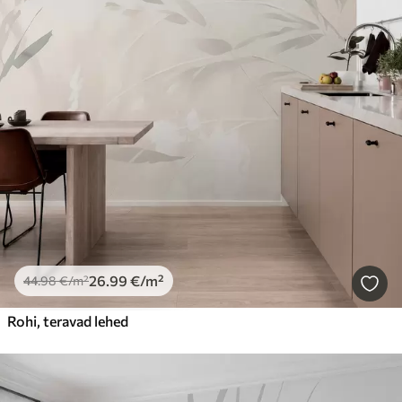
26
.99
€
/m²
44
.98
€
/m²
Rohi, teravad lehed