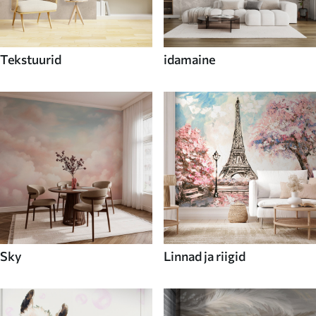
Tekstuurid
idamaine
Sky
Linnad ja riigid