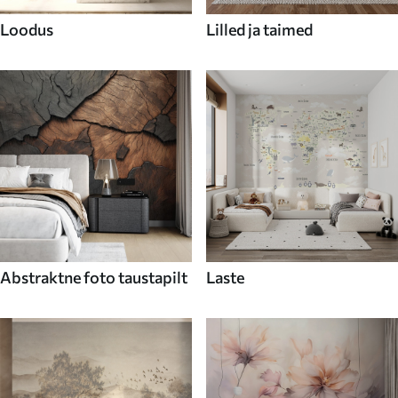
Loodus
Lilled ja taimed
Abstraktne foto taustapilt
Laste