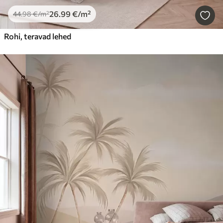
26
.99
€
/m²
44
.98
€
/m²
Rohi, teravad lehed