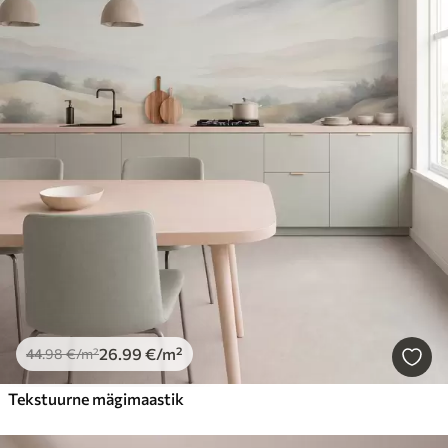
26
.99
€
/m²
44
.98
€
/m²
Tekstuurne mägimaastik