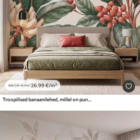
26
.99
€
/m²
44
.98
€
/m²
Troopilised banaanilehed, millel on punaste kohvimarjade kobarad, akvarellistiilis