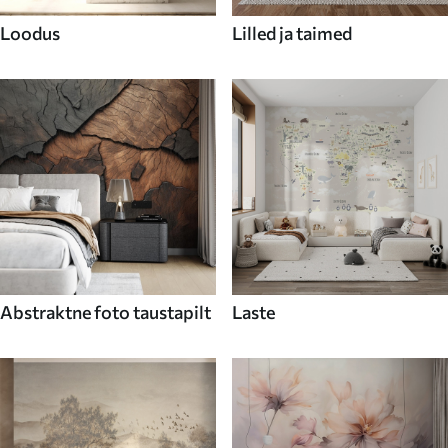
Loodus
Lilled ja taimed
Abstraktne foto taustapilt
Laste