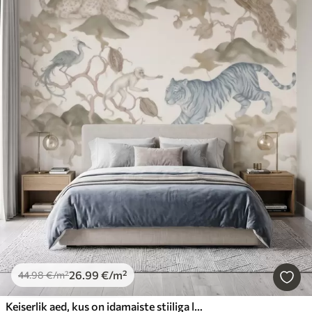
26
.99
€
/m²
44
.98
€
/m²
Keiserlik aed, kus on idamaiste stiiliga loomad – ahv, leopard, tiiger, paabulind ja kurg