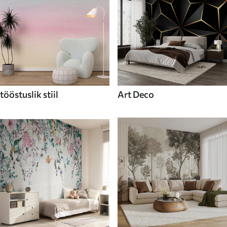
tööstuslik stiil
Art Deco