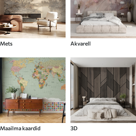
Mets
Akvarell
Maailma kaardid
3D