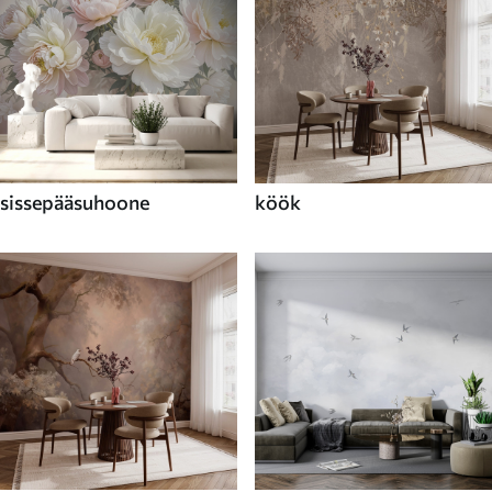
sissepääsuhoone
köök