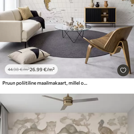
26
.99
€
/m²
44
.98
€
/m²
Pruun poliitiline maailmakaart, millel on lipud ja ingliskeelsed nimetused