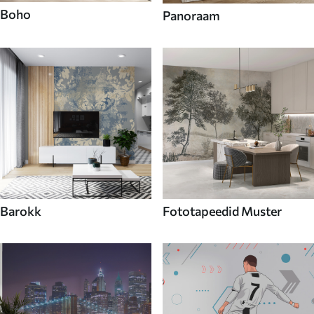
Boho
Panoraam
Barokk
Fototapeedid Muster