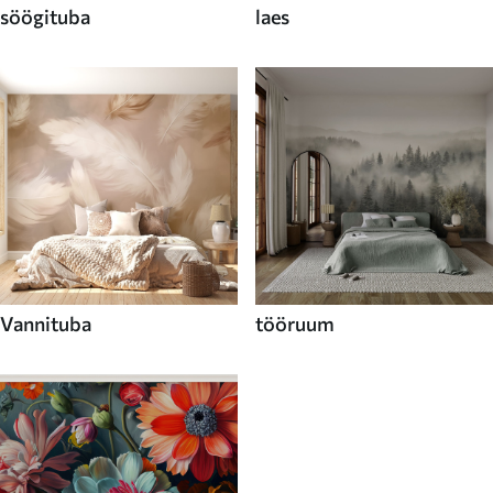
söögituba
laes
Vannituba
tööruum