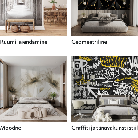
Ruumi laiendamine
Geomeetriline
Moodne
Graffiti ja tänavakunsti stiil