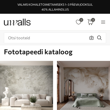
VALMIS KOHALETOIMETAMISEKS 1–3 PÄEVA JOOKSUL
40% ALLAHINDLUS
0
0
Fototapeedi kataloog