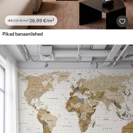
26
.99
€
/m²
44
.98
€
/m²
Pikad banaanilehed