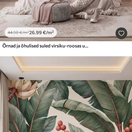
26
.99
€
/m²
44
.98
€
/m²
Õrnad ja õhulised suled virsiku-roosas udus, millel on läige