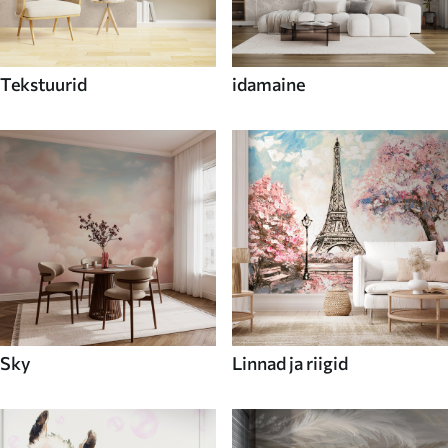
Tekstuurid
idamaine
Sky
Linnad ja riigid