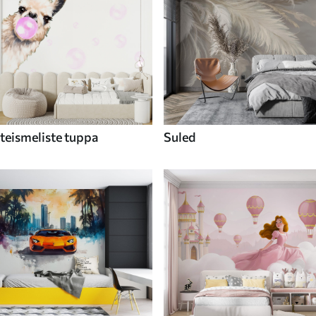
teismeliste tuppa
Suled