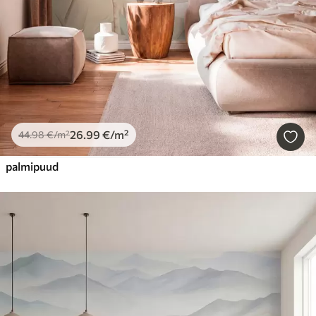
26
.99
€
/m²
44
.98
€
/m²
palmipuud