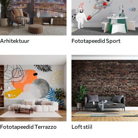
Arhitektuur
Fototapeedid Sport
Fototapeedid Terrazzo
Loft stiil