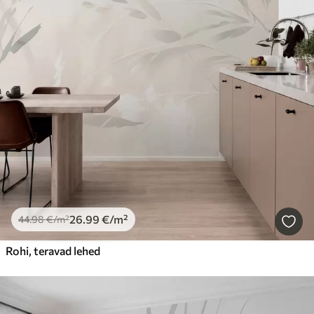
26
.99
€
/m²
44
.98
€
/m²
Rohi, teravad lehed